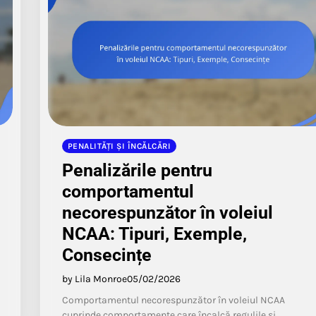
PENALITĂȚI ȘI ÎNCĂLCĂRI
Penalizările pentru
comportamentul
necorespunzător în voleiul
NCAA: Tipuri, Exemple,
Consecințe
by Lila Monroe
05/02/2026
Comportamentul necorespunzător în voleiul NCAA
cuprinde comportamente care încalcă regulile și