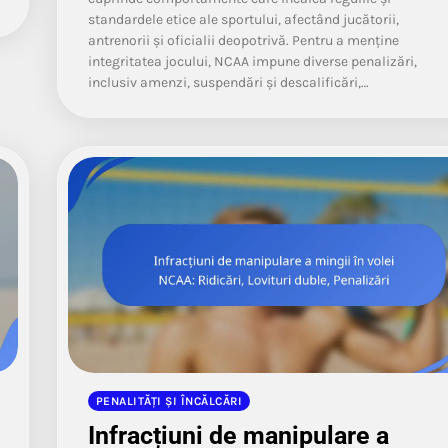
standardele etice ale sportului, afectând jucătorii,
antrenorii și oficialii deopotrivă. Pentru a menține
integritatea jocului, NCAA impune diverse penalizări,
inclusiv amenzi, suspendări și descalificări,…
PENALITĂȚI ȘI ÎNCĂLCĂRI
Infracțiuni de manipulare a