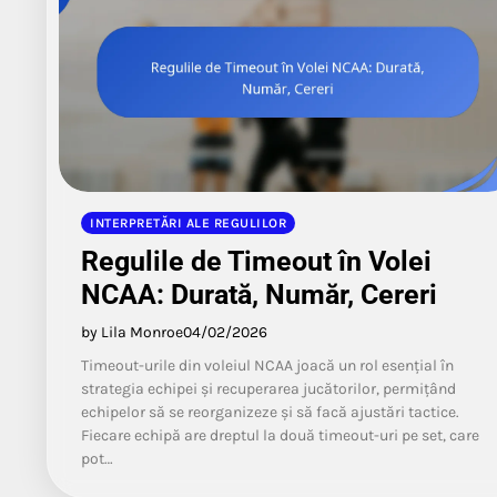
INTERPRETĂRI ALE REGULILOR
Regulile de Timeout în Volei
NCAA: Durată, Număr, Cereri
by Lila Monroe
04/02/2026
Timeout-urile din voleiul NCAA joacă un rol esențial în
strategia echipei și recuperarea jucătorilor, permițând
echipelor să se reorganizeze și să facă ajustări tactice.
Fiecare echipă are dreptul la două timeout-uri pe set, care
pot…