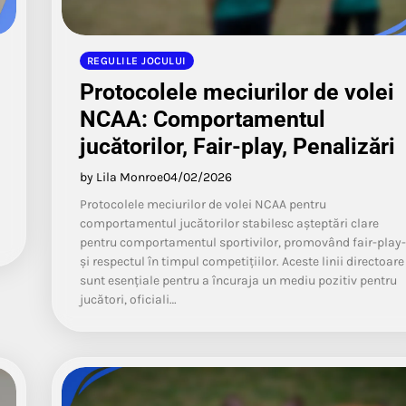
REGULILE JOCULUI
Protocolele meciurilor de volei
NCAA: Comportamentul
jucătorilor, Fair-play, Penalizări
by Lila Monroe
04/02/2026
Protocolele meciurilor de volei NCAA pentru
comportamentul jucătorilor stabilesc așteptări clare
pentru comportamentul sportivilor, promovând fair-play-
și respectul în timpul competițiilor. Aceste linii directoare
sunt esențiale pentru a încuraja un mediu pozitiv pentru
jucători, oficiali…