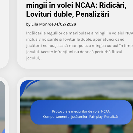
mingii în volei NCAA: Ridicări,
Lovituri duble, Penalizări
by Lila Monroe
04/02/2026
Încălcările regulilor de manipulare a mingii în voleiul NCA
inclusiv ridicările și loviturile duble, apar atunci când
jucătorii nu reușesc să manipuleze mingea corect în timp
jocului. Aceste infracțiuni nu doar că perturbă fluxul
jocului,…