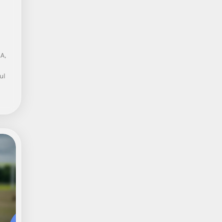
A,
ul