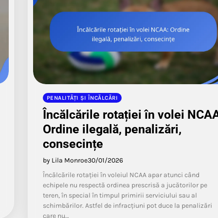
PENALITĂȚI ȘI ÎNCĂLCĂRI
Încălcările rotației în volei NCA
Ordine ilegală, penalizări,
consecințe
by Lila Monroe
30/01/2026
Încălcările rotației în voleiul NCAA apar atunci când
echipele nu respectă ordinea prescrisă a jucătorilor pe
teren, în special în timpul primirii serviciului sau al
schimbărilor. Astfel de infracțiuni pot duce la penalizări
care nu…