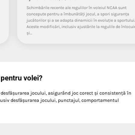
Schimbările recente ale regulilor în voleiul NCAA sunt
concepute pentru a îmbunătăți jocul, a spori siguranța
jucătorilor și a se adapta dinamicii în evoluție a sportului
Aceste modificări, inclusiv ajustările la regulile de înlocui
și…
 pentru volei?
 desfășurarea jocului, asigurând joc corect și consistență în
clusiv desfășurarea jocului, punctajul, comportamentul