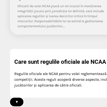
Oficialii de volei NCAA joacă un rol crucial în menținerea
integrității jocului prin jurisdicția lor definită, care include
aplicarea regulilor și luarea deciziilor critice în timpul
meciurilor. Responsabilitățile lor se extind la gestionarea
comportamentului jucătorilor,…
Care sunt regulile oficiale ale NCAA
Regulile oficiale ale NCAA pentru volei reglementează
competiții. Aceste reguli acoperă diverse aspecte, in
jucătorilor și aplicarea de către oficiali.
▾