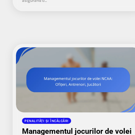
asigurând o…
PENALITĂȚI ȘI ÎNCĂLCĂRI
Managementul jocurilor de volei