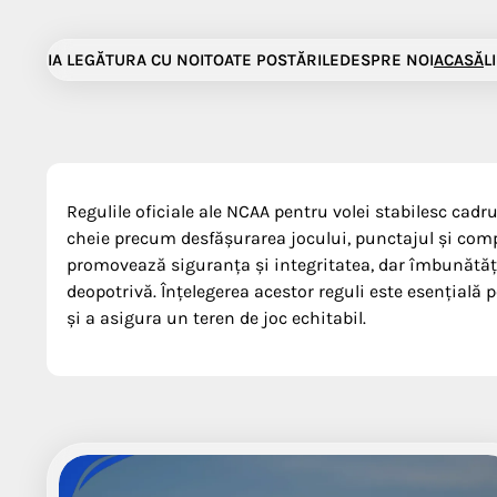
Skip
to
IA LEGĂTURA CU NOI
TOATE POSTĂRILE
DESPRE NOI
ACASĂ
L
content
Regulile oficiale ale NCAA pentru volei stabilesc cadr
cheie precum desfășurarea jocului, punctajul și comp
promovează siguranța și integritatea, dar îmbunătățe
deopotrivă. Înțelegerea acestor reguli este esențială p
și a asigura un teren de joc echitabil.