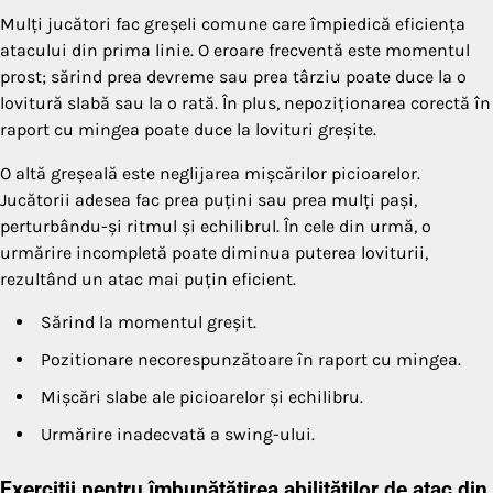
Mulți jucători fac greșeli comune care împiedică eficiența
atacului din prima linie. O eroare frecventă este momentul
prost; sărind prea devreme sau prea târziu poate duce la o
lovitură slabă sau la o rată. În plus, nepoziționarea corectă în
raport cu mingea poate duce la lovituri greșite.
O altă greșeală este neglijarea mișcărilor picioarelor.
Jucătorii adesea fac prea puțini sau prea mulți pași,
perturbându-și ritmul și echilibrul. În cele din urmă, o
urmărire incompletă poate diminua puterea loviturii,
rezultând un atac mai puțin eficient.
Sărind la momentul greșit.
Pozitionare necorespunzătoare în raport cu mingea.
Mișcări slabe ale picioarelor și echilibru.
Urmărire inadecvată a swing-ului.
Exerciții pentru îmbunătățirea abilităților de atac din