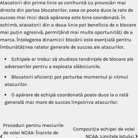
Atacatorii din prima linie se confruntă cu provocări mai
directe din partea blocatorilor, ceea ce poate duce la rate de
succes mai mici dacă apărarea este bine coordonată. În
schimb, atacatorii din a doua linie pot beneficia de o blocare
mai puțin agresivă, permițând mai multe oportunități de a
marca. Înțelegerea dinamicii blocării este esențială pentru
îmbunătățirea ratelor generale de succes ale atacurilor.
Echipele ar trebui să studieze tendințele de blocare ale
adversarilor pentru a exploata slăbiciunile.
Blocatorii eficienți pot perturba momentul și ritmul
atacurilor.
O apărare de echipă coordonată poate duce la o rată
generală mai mare de succes împotriva atacurilor.
Proceduri pentru meciurile
Post
Compoziția echipei de volei
de volei NCAA: Înainte de
NCAA: Limitele lotului,
navigation