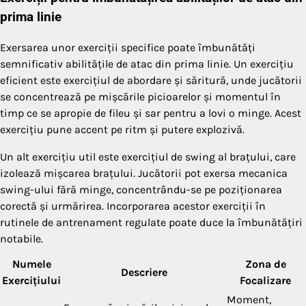
prima linie
Exersarea unor exerciții specifice poate îmbunătăți
semnificativ abilitățile de atac din prima linie. Un exercițiu
eficient este exercițiul de abordare și săritură, unde jucătorii
se concentrează pe mișcările picioarelor și momentul în
timp ce se apropie de fileu și sar pentru a lovi o minge. Acest
exercițiu pune accent pe ritm și putere explozivă.
Un alt exercițiu util este exercițiul de swing al brațului, care
izolează mișcarea brațului. Jucătorii pot exersa mecanica
swing-ului fără minge, concentrându-se pe poziționarea
corectă și urmărirea. Incorporarea acestor exerciții în
rutinele de antrenament regulate poate duce la îmbunătățiri
notabile.
Numele
Zona de
Descriere
Exercițiului
Focalizare
Moment,