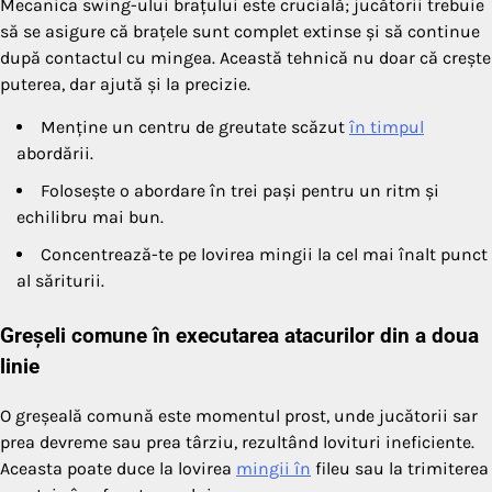
Mecanica swing-ului brațului este crucială; jucătorii trebuie
să se asigure că brațele sunt complet extinse și să continue
după contactul cu mingea. Această tehnică nu doar că crește
puterea, dar ajută și la precizie.
Menține un centru de greutate scăzut
în timpul
abordării.
Folosește o abordare în trei pași pentru un ritm și
echilibru mai bun.
Concentrează-te pe lovirea mingii la cel mai înalt punct
al săriturii.
Greșeli comune în executarea atacurilor din a doua
linie
O greșeală comună este momentul prost, unde jucătorii sar
prea devreme sau prea târziu, rezultând lovituri ineficiente.
Aceasta poate duce la lovirea
mingii în
fileu sau la trimiterea