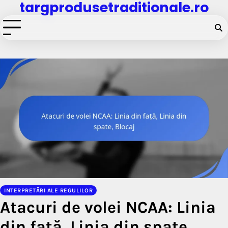
targprodusetraditionale.ro
Skip
to
content
INTERPRETĂRI ALE REGULILOR
Atacuri de volei NCAA: Linia
din față, Linia din spate,