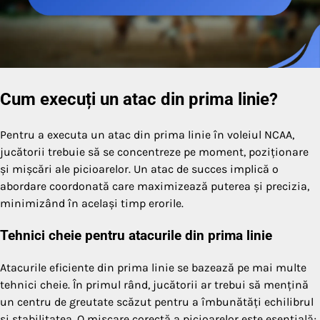
Cum execuți un atac din prima linie?
Pentru a executa un atac din prima linie în voleiul NCAA,
jucătorii trebuie să se concentreze pe moment, poziționare
și mișcări ale picioarelor. Un atac de succes implică o
abordare coordonată care maximizează puterea și precizia,
minimizând în același timp erorile.
Tehnici cheie pentru atacurile din prima linie
Atacurile eficiente din prima linie se bazează pe mai multe
tehnici cheie. În primul rând, jucătorii ar trebui să mențină
un centru de greutate scăzut pentru a îmbunătăți echilibrul
și stabilitatea. O mișcare corectă a picioarelor este esențială;