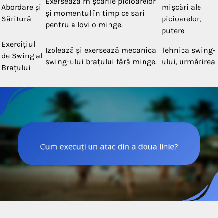
Exersează mișcările picioarelor
Abordare și
mișcări ale
și momentul în timp ce sari
Săritură
picioarelor,
pentru a lovi o minge.
putere
Exercițiul
Izolează și exersează mecanica
Tehnica swing-
de Swing al
swing-ului brațului fără minge.
ului, urmărirea
Brațului