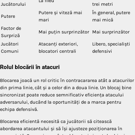
La fileu
Jucătorului
trei metri
Putere și viteză mai
În general, putere
Putere
mari
mai mică
Factor de
Mai puțin surprinzător
Mai surprinzător
Surpriză
Jucători
Atacanți exteriori,
Libero, specialiști
Comuni
blocatori centrali
defensivi
Rolul blocării în atacuri
Blocarea joacă un rol critic în contracararea atât a atacurilor
din prima linie, cât și a celor din a doua linie. Un blocaj bine
sincronizat poate reduce semnificativ eficiența atacului
adversarului, ducând la oportunități de a marca pentru
echipa defensivă.
Blocarea eficientă necesită ca jucătorii să citească
abordarea atacantului și să își ajusteze poziționarea în