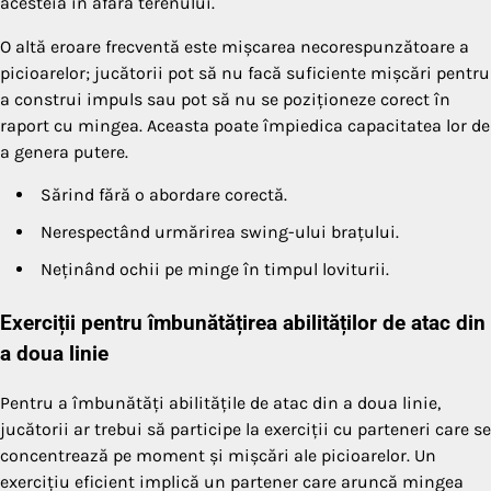
acesteia în afara terenului.
O altă eroare frecventă este mișcarea necorespunzătoare a
picioarelor; jucătorii pot să nu facă suficiente mișcări pentru
a construi impuls sau pot să nu se poziționeze corect în
raport cu mingea. Aceasta poate împiedica capacitatea lor de
a genera putere.
Sărind fără o abordare corectă.
Nerespectând urmărirea swing-ului brațului.
Neținând ochii pe minge în timpul loviturii.
Exerciții pentru îmbunătățirea abilităților de atac din
a doua linie
Pentru a îmbunătăți abilitățile de atac din a doua linie,
jucătorii ar trebui să participe la exerciții cu parteneri care se
concentrează pe moment și mișcări ale picioarelor. Un
exercițiu eficient implică un partener care aruncă mingea