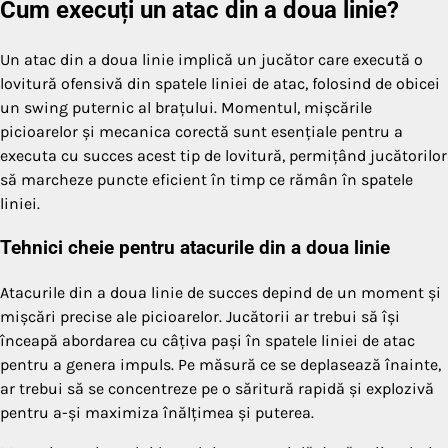
Cum execuți un atac din a doua linie?
Un atac din a doua linie implică un jucător care execută o
lovitură ofensivă din spatele liniei de atac, folosind de obicei
un swing puternic al brațului. Momentul, mișcările
picioarelor și mecanica corectă sunt esențiale pentru a
executa cu succes acest tip de lovitură, permițând jucătorilor
să marcheze puncte eficient în timp ce rămân în spatele
liniei.
Tehnici cheie pentru atacurile din a doua linie
Atacurile din a doua linie de succes depind de un moment și
mișcări precise ale picioarelor. Jucătorii ar trebui să își
înceapă abordarea cu câțiva pași în spatele liniei de atac
pentru a genera impuls. Pe măsură ce se deplasează înainte,
ar trebui să se concentreze pe o săritură rapidă și explozivă
pentru a-și maximiza înălțimea și puterea.