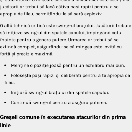
jucătorii ar trebui să facă câțiva pași rapizi pentru a se
apropia de fileu, permițându-le să sară exploziv.
O altă tehnică critică este swing-ul brațului. Jucătorii trebuie
să inițieze swing-ul din spatele capului, împingând cotul
înainte pentru a genera putere. Urmarea ar trebui să se
extindă complet, asigurându-se că mingea este lovită cu
forță și precizie maximă.
Menține o poziție joasă pentru un echilibru mai bun.
Folosește pași rapizi și deliberati pentru a te apropia de
fileu.
Inițiază swing-ul brațului din spatele capului.
Continuă swing-ul pentru a asigura puterea.
Greșeli comune în executarea atacurilor din prima
linie