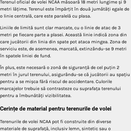
Terenul oficial de volei NCAA măsoară 18 metri lungime și 9
metri lățime. Terenul este împărțit în două jumătăți egale de
o linie centrală, care este paralelă cu plasa.
Liniile de limită sunt clar marcate, cu o linie de atac de 3
metri pe fiecare parte a plasei. Această linie indică zona din
care jucătorii din linia din spate pot ataca mingea. Zona de
serviciu este, de asemenea, marcată, extinzându-se 9 metri
în spatele liniei de fund.
În plus, este necesară o zonă de siguranță de cel puțin 2
metri în jurul terenului, asigurându-se că jucătorii au spațiu
pentru a se mișca fără riscul de accidentare. Culorile
marcajelor trebuie să contrasteze cu suprafața terenului
pentru a îmbunătăți vizibilitatea.
Cerințe de material pentru terenurile de volei
Terenurile de volei NCAA pot fi construite din diverse
materiale de suprafață, inclusiv lemn, sintetic sau o