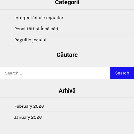
Categorii
Interpretări ale regulilor
Penalități și Încălcări
Regulile jocului
Căutare
Search
for:
Arhivă
February 2026
January 2026