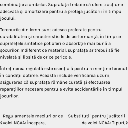
combinație a ambelor. Suprafața trebuie să ofere tracțiune
adecvată și amortizare pentru a proteja jucătorii în timpul
jocului.
Terenurile din lemn sunt adesea preferate pentru
durabilitatea și caracteristicile de performanță, în timp ce
suprafețele sintetice pot oferi o absorbție mai bună a
șocurilor. Indiferent de material, suprafața ar trebui să fie
nivelată și lipsită de orice pericole.
Întreținerea regulată este esențială pentru a menține terenul
în condiții optime. Aceasta include verificarea uzurii,
asigurarea că suprafața rămâne curată și efectuarea
reparațiilor necesare pentru a evita accidentările în timpul
jocurilor.
Regulamentele meciurilor de
Substituții pentru jucătorii
Post
volei NCAA: Începere,
de volei NCAA: Tipuri,
navigation