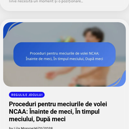
linie necesită un moment și o poziționare…
REGULILE JOCULUI
Proceduri pentru meciurile de volei
NCAA: Înainte de meci, În timpul
meciului, După meci
by Lila Monroe
14/01/2026