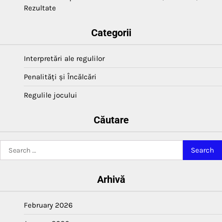
Rezultate
Categorii
Interpretări ale regulilor
Penalități și Încălcări
Regulile jocului
Căutare
Search
for:
Arhivă
February 2026