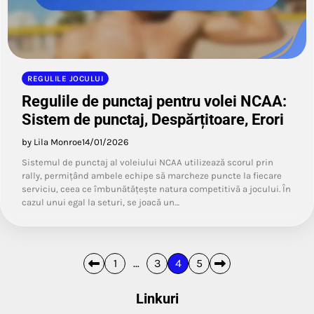
REGULILE JOCULUI
Regulile de punctaj pentru volei NCAA:
Sistem de punctaj, Despărțitoare, Erori
by Lila Monroe
14/01/2026
Sistemul de punctaj al voleiului NCAA utilizează scorul prin
rally, permițând ambele echipe să marcheze puncte la fiecare
serviciu, ceea ce îmbunătățește natura competitivă a jocului. În
cazul unui egal la seturi, se joacă un…
Posts
1
…
3
4
5
pagination
Linkuri