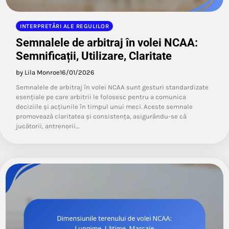
INTERPRETĂRI ALE REGULILOR
Semnalele de arbitraj în volei NCAA:
Semnificații, Utilizare, Claritate
by Lila Monroe
16/01/2026
Semnalele de arbitraj în volei NCAA sunt gesturi standardizate
esențiale pe care arbitrii le folosesc pentru a comunica
deciziile și acțiunile în timpul unui meci. Aceste semnale
promovează claritatea și consistența, asigurându-se că
jucătorii, antrenorii…