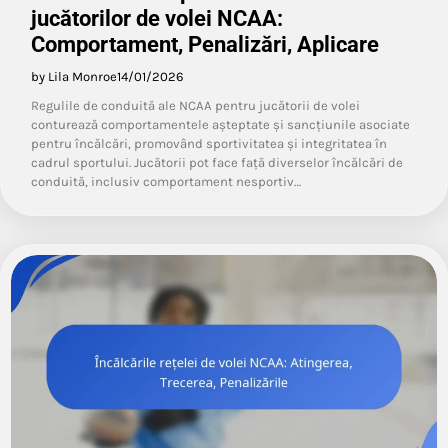
jucătorilor de volei NCAA:
Comportament, Penalizări, Aplicare
by Lila Monroe
14/01/2026
Regulile de conduită ale NCAA pentru jucătorii de volei
conturează comportamentele așteptate și sancțiunile asociate
pentru încălcări, promovând sportivitatea și integritatea în
cadrul sportului. Jucătorii pot face față diverselor încălcări de
conduită, inclusiv comportament nesportiv…