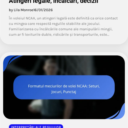
Atingeri legale, încălcări, decizii
by Lila Monroe
16/01/2026
În voleiul NCAA, un atingeri legală este definită ca orice contact
cu mingea care respectă regulile stabilite ale jocului.
Familiarizarea cu încălcările comune ale manipulării mingii,
cum ar fi loviturile duble, ridicările și transporturile, este…
INTERPRETĂRI ALE REGULILOR