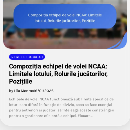
REGULILE JOCULUI
Compoziția echipei de volei NCAA:
Limitele lotului, Rolurile jucătorilor,
Pozițiile
by Lila Monroe
16/01/2026
Echipele de volei NCAA funcționează sub limite specifice de
loturi care diferă în funcție de divizie, ceea ce face esențial
pentru antrenori și jucători să înțeleagă aceste constrângeri
pentru o gestionare eficientă a echipei. Fiecare…